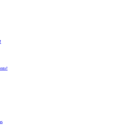
!
nto!
as