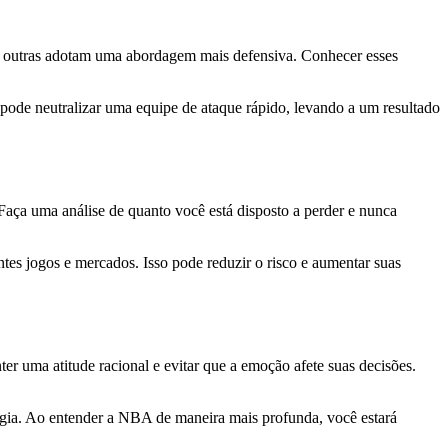
o outras adotam uma abordagem mais defensiva. Conhecer esses
 pode neutralizar uma equipe de ataque rápido, levando a um resultado
Faça uma análise de quanto você está disposto a perder e nunca
ntes jogos e mercados. Isso pode reduzir o risco e aumentar suas
 uma atitude racional e evitar que a emoção afete suas decisões.
tégia. Ao entender a NBA de maneira mais profunda, você estará